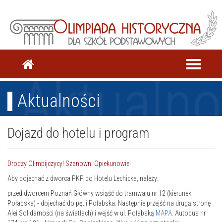
Aktualno
Aktualności
Dojazd do hotelu i program
Drodzy Olimpijczycy! Szanowni Opiekunowie!
Aby dojechać z dworca PKP do Hotelu Lechicka, należy:
przed dworcem Poznań Główny wsiąść do tramwaju nr 12 (kierunek
Połabska) - dojechać do pętli Połabska. Następnie przejść na drugą stronę
Alei Solidarności (na światłach) i wejść w ul. Połabską
MAPA
. Autobus nr