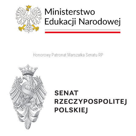
Honorowy Patronat Marszałka Senatu RP