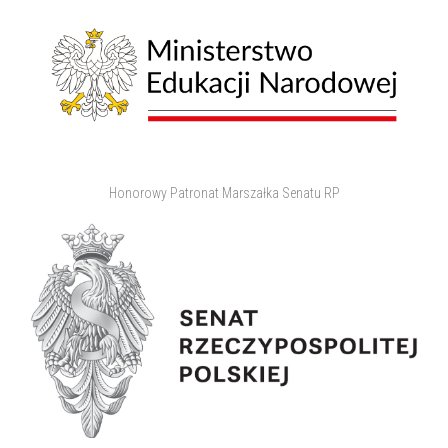
Honorowy Patronat Marszałka Senatu RP