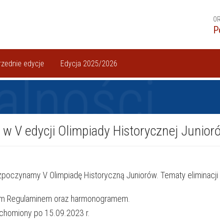
OR
P
zednie edycje
Edycja 2025/2026
alności
w V edycji Olimpiady Historycznej Junior
zpoczynamy V Olimpiadę Historyczną Juniorów. Tematy eliminacji 
lnym Regulaminem oraz harmonogramem.
uchomiony po 15.09.2023 r.