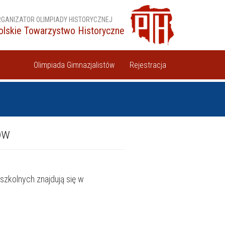
GANIZATOR OLIMPIADY HISTORYCZNEJ
olskie Towarzystwo Historyczne
Olimpiada Gimnazjalistów
Rejestracja
ów
szkolnych znajdują się w