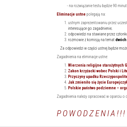
- na rozwiązanie testu będzie 90 minut
Eliminacje ustne
polegają na:
ustnym zaprezentowaniu przez uczes
interesujące go zagadnienie;
odpowiedzi na stawiane przez człon
rozmowie z komisją na temat
dwóch 
Za odpowiedzi w części ustnej będzie możn
Zagadnienia na eliminacje ustne:
Wierzenia religijne starożytnych 
Zakon krzyżacki wobec Polski i Lit
Przyczyny upadku Rzeczypospolitej
Jak zmieniło się życie Europejczy
Polskie państwo podziemne – organ
Zagadnienia należy opracować w oparciu o d
POWODZENIA!!!