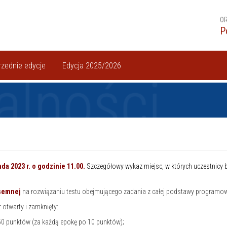
OR
P
zednie edycje
Edycja 2025/2026
alności
ada 2023 r. o godzinie 11.00.
Szczegółowy wykaz miejsc, w których uczestnicy b
isemnej
na rozwiązaniu testu obejmującego zadania z całej podstawy programowe
twarty i zamknięty:
 punktów (za każdą epokę po 10 punktów);