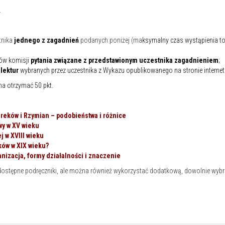
.
tnika
jednego z zagadnień
podanych poniżej (ma
ksymalny czas wystąpienia to
ków komisji
pytania związane z przedstawionym uczestnika zagadnieniem
;
lektur
wybranych przez uczestnika z Wykazu opublikowanego na stronie interne
a otrzymać 50 pkt.
Greków i Rzymian – podobieństwa i różnice
wy w XV wieku
 w XVIII wieku
ków w XIX wieku?
izacja, formy działalności i znaczenie
ostępne podręczniki, ale można również wykorzystać dodatkową, dowolnie wybran