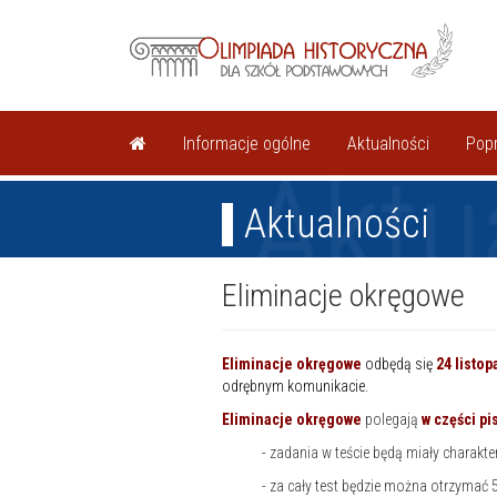
Informacje ogólne
Aktualności
Popr
Aktu
Aktualności
Eliminacje okręgowe
Eliminacje okręgowe
odbędą się
24 listop
odrębnym komunikacie.
Eliminacje okręgowe
polegają
w części p
- zadania w teście będą miały charakter o
- za cały test będzie można otrzymać 50