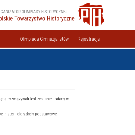
GANIZATOR OLIMPIADY HISTORYCZNEJ
olskie Towarzystwo Historyczne
Olimpiada Gimnazjalistów
Rejestracja
ędą rozwiązywali test zostanie podany w
j historii dla szkoły podstawowej: