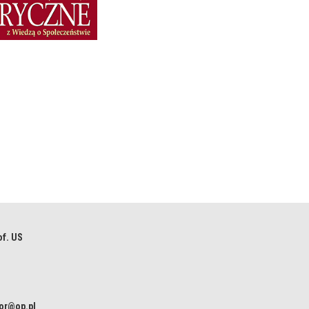
of. US
ior@op.pl